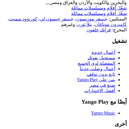
والبحرين والكويت والأردن والعراق ومصر
شغّل أفلام ومسلسلات مماثلة
شغّل أفلام ومسلسلات مماثلة
الممثليين:
جينيفر موريسون
،
جينيفر جيسون لي
،
كورتوود سميث
،
كاميرون موناغان
،
بيلا ثورن
وغيرهم
المخرج:
فرانك خلفون
تشغيل
أعمال جديدة
مستحيل يفوتك
المفضلة لدى الجميع
أعمال وصلت حديثاً
تابع بدون توقف
بس على Yango Play
صنع في مصر
أفضل الاختيارات
أيضًا مع Yango Play
Yango Music
أخرى